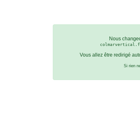
Nous change
colmarvertical.f
Vous allez être redirigé au
Si rien 